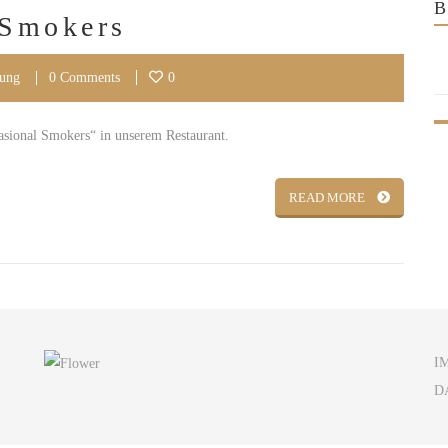
 Smokers
tung
0 Comments
0
asional Smokers“ in unserem Restaurant.
READ MORE
I
D