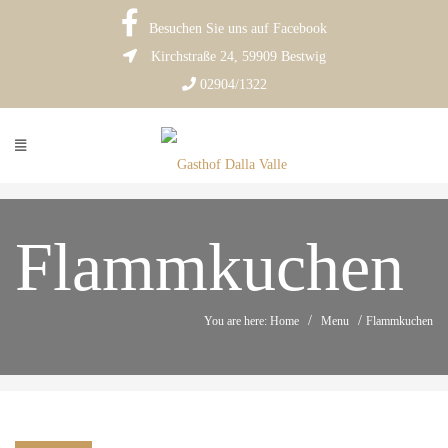
Besuchen Sie uns auf Facebook
Kirchstraße 24, 59909 Bestwig
02904/1322
Flammkuchen
/
/
You are here: Home
Menu
Flammkuchen