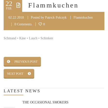
22
Flammkuchen
FEB.
02.22.2018
Posted by
Patrick Polczyk
Flammkuchen
0 Comments
0
Schmand • Käse • Lauch • Schinken
PREVIOUS POST
NEXT POST
LATEST
NEWS
THE OCCASIONAL SMOKERS