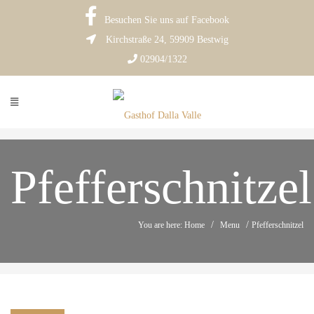
Besuchen Sie uns auf Facebook
Kirchstraße 24, 59909 Bestwig
02904/1322
Pfefferschnitzel
/
/
You are here: Home
Menu
Pfefferschnitzel