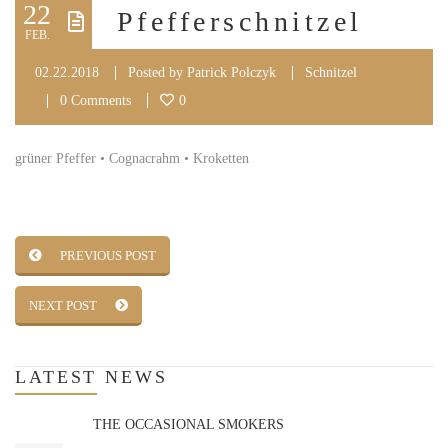
22
Pfefferschnitzel
FEB.
02.22.2018
Posted by
Patrick Polczyk
Schnitzel
0 Comments
0
grüner Pfeffer • Cognacrahm • Kroketten
PREVIOUS POST
NEXT POST
LATEST
NEWS
THE OCCASIONAL SMOKERS