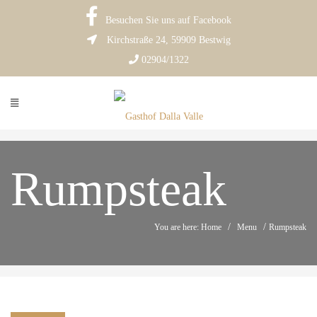
Besuchen Sie uns auf Facebook
Kirchstraße 24, 59909 Bestwig
02904/1322
Rumpsteak
/
/
You are here: Home
Menu
Rumpsteak