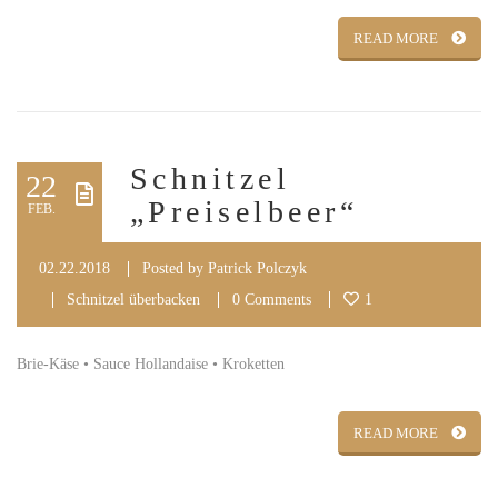
READ MORE
Schnitzel
22
„Preiselbeer“
FEB.
02.22.2018
Posted by
Patrick Polczyk
Schnitzel überbacken
0 Comments
1
Brie-Käse • Sauce Hollandaise • Kroketten
READ MORE