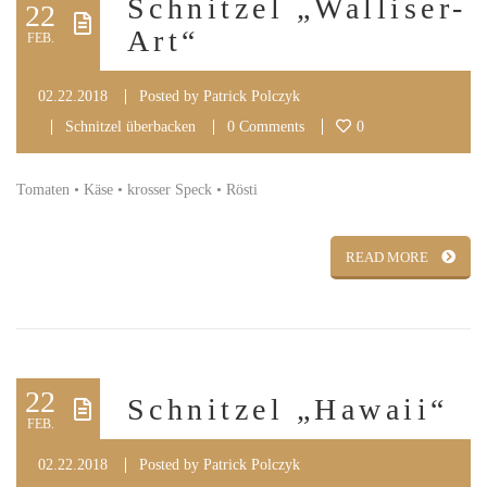
Schnitzel „Walliser-
22
Art“
FEB.
02.22.2018
Posted by
Patrick Polczyk
Schnitzel überbacken
0 Comments
0
Tomaten • Käse • krosser Speck • Rösti
READ MORE
22
Schnitzel „Hawaii“
FEB.
02.22.2018
Posted by
Patrick Polczyk