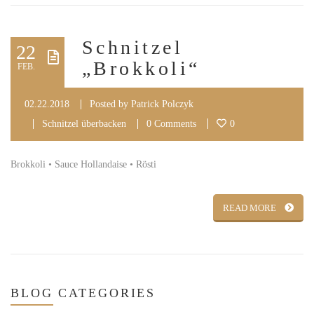
Schnitzel
22
„Brokkoli“
FEB.
02.22.2018
Posted by
Patrick Polczyk
Schnitzel überbacken
0 Comments
0
Brokkoli • Sauce Hollandaise • Rösti
READ MORE
BLOG
CATEGORIES