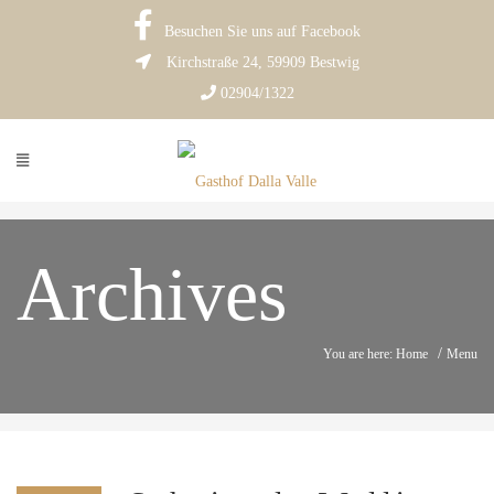
Besuchen Sie uns auf Facebook
Kirchstraße 24, 59909 Bestwig
02904/1322
Archives
/
You are here: Home
Menu